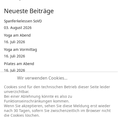
Neueste Beiträge
Spanferkelessen SoVD
03. August 2026
Yoga am Abend
16. Juli 2026
Yoga am Vormittag
16. Juli 2026
Pilates am Abend
16. Juli 2026
Wir verwenden Cookies...
Jumping Fitness Intervall
16. Juli 2026
Cookies sind für den technischen Betrieb dieser Seite leider
unverzichtbar.
Jumping Fitness Erwachsene
Bei einer Ablehnung könnte es also zu
16. Juli 2026
Funktionseinschränkungen kommen.
Wenn Sie akzeptieren, sehen Sie diese Meldung erst wieder
Kinderfest in Neukirchen
nach 30 Tagen, sofern Sie zwischenzeitlich im Browser nicht
16. Juli 2026
die Cookies löschen.