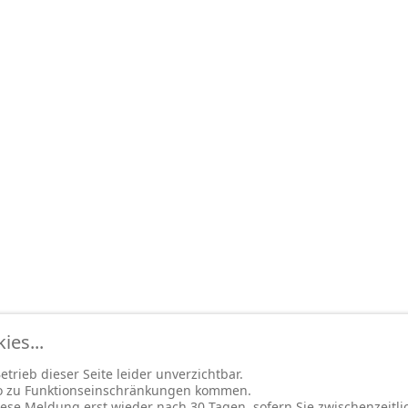
es...
trieb dieser Seite leider unverzichtbar.
so zu Funktionseinschränkungen kommen.
ese Meldung erst wieder nach 30 Tagen, sofern Sie zwischenzeitli