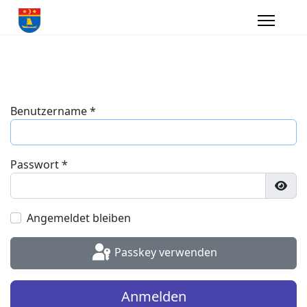
Benutzername
*
Passwort
*
Pass
Angemeldet bleiben
Passkey verwenden
Anmelden