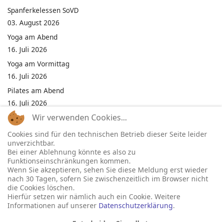
Spanferkelessen SoVD
03. August 2026
Yoga am Abend
16. Juli 2026
Yoga am Vormittag
16. Juli 2026
Pilates am Abend
16. Juli 2026
Wir verwenden Cookies...
Jumping Fitness Intervall
16. Juli 2026
Cookies sind für den technischen Betrieb dieser Seite leider
unverzichtbar.
Jumping Fitness Erwachsene
Bei einer Ablehnung könnte es also zu
16. Juli 2026
Funktionseinschränkungen kommen.
Wenn Sie akzeptieren, sehen Sie diese Meldung erst wieder
Kinderfest in Neukirchen
nach 30 Tagen, sofern Sie zwischenzeitlich im Browser nicht
16. Juli 2026
die Cookies löschen.
Hierfür setzen wir nämlich auch ein Cookie. Weitere
Informationen auf unserer
Datenschutzerklärung
.