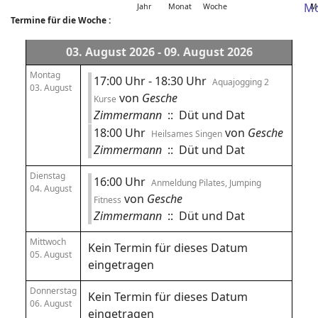
Jahr
Monat
Woche
M
Termine für die Woche :
03. August 2026 - 09. August 2026
Montag
17:00 Uhr - 18:30 Uhr
Aquajogging 2
03. August
von
Gesche
Kurse
Zimmermann
:: Düt und Dat
18:00 Uhr
von
Gesche
Heilsames Singen
Zimmermann
:: Düt und Dat
Dienstag
16:00 Uhr
Anmeldung Pilates, Jumping
04. August
von
Gesche
Fitness
Zimmermann
:: Düt und Dat
Mittwoch
Kein Termin für dieses Datum
05. August
eingetragen
Donnerstag
Kein Termin für dieses Datum
06. August
eingetragen