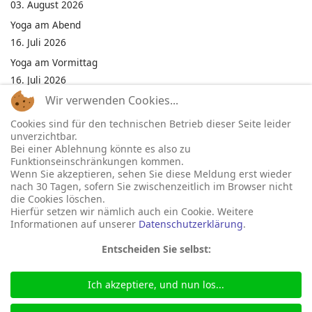
03. August 2026
Yoga am Abend
16. Juli 2026
Yoga am Vormittag
16. Juli 2026
Wir verwenden Cookies...
Pilates am Abend
16. Juli 2026
Cookies sind für den technischen Betrieb dieser Seite leider
unverzichtbar.
Jumping Fitness Intervall
Bei einer Ablehnung könnte es also zu
16. Juli 2026
Funktionseinschränkungen kommen.
Wenn Sie akzeptieren, sehen Sie diese Meldung erst wieder
Jumping Fitness Erwachsene
nach 30 Tagen, sofern Sie zwischenzeitlich im Browser nicht
16. Juli 2026
die Cookies löschen.
Hierfür setzen wir nämlich auch ein Cookie. Weitere
Informationen auf unserer
Datenschutzerklärung
.
Entscheiden Sie selbst:
Ich akzeptiere, und nun los...
© 2026 Gemeinde Neukirchen