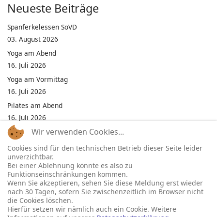
Neueste Beiträge
Spanferkelessen SoVD
03. August 2026
Yoga am Abend
16. Juli 2026
Yoga am Vormittag
16. Juli 2026
Pilates am Abend
16. Juli 2026
Wir verwenden Cookies...
Jumping Fitness Intervall
16. Juli 2026
Cookies sind für den technischen Betrieb dieser Seite leider
unverzichtbar.
Jumping Fitness Erwachsene
Bei einer Ablehnung könnte es also zu
16. Juli 2026
Funktionseinschränkungen kommen.
Wenn Sie akzeptieren, sehen Sie diese Meldung erst wieder
Kinderfest in Neukirchen
nach 30 Tagen, sofern Sie zwischenzeitlich im Browser nicht
16. Juli 2026
die Cookies löschen.
Hierfür setzen wir nämlich auch ein Cookie. Weitere