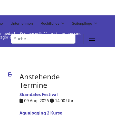
ne
Unternehmen
Rechtliches
Seitenpflege
en gedacht. Kommerzielle Veranstaltungen sind
Suchen
Kategorienamen unterhalb der Termintabelle
Anstehende
Termine
Skandaløs Festival
09 Aug. 2026
14:00
Uhr
Aquajogging 2 Kurse