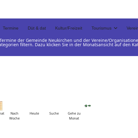
Termine
Düt & dat
Kultur/Freizeit
Tourismus
Verei
d Termine der Gemeinde Neukirchen und der Vereine/Organisation
ategorien filtern. Dazu klicken Sie in der Monatsansicht auf den 
nat
Nach
Heute
Suche
Gehe zu
Woche
Monat