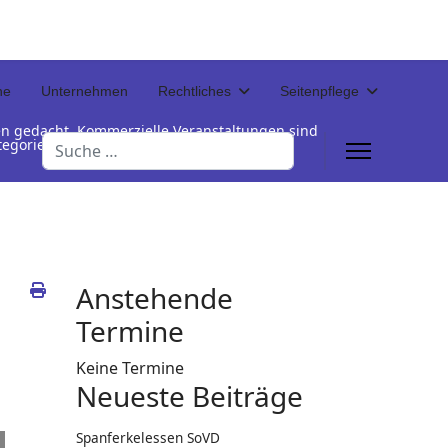
ne
Unternehmen
Rechtliches
Seitenpflege
en gedacht. Kommerzielle Veranstaltungen sind
Suchen
Kategorienamen unterhalb der Termintabelle
Anstehende
Termine
Keine Termine
Neueste Beiträge
Spanferkelessen SoVD