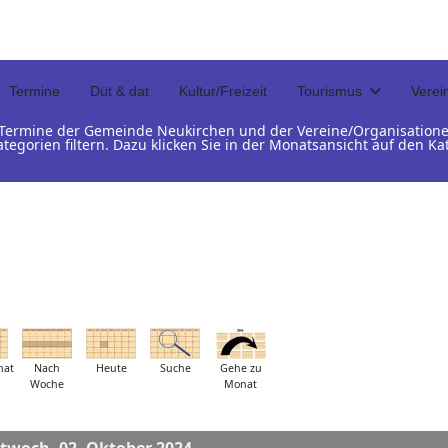
Termine
Düt & dat
Kultur/Freizeit
Tourismus
Verei
d Termine der Gemeinde Neukirchen und der Vereine/Organisation
ategorien filtern. Dazu klicken Sie in der Monatsansicht auf den 
nat
Nach
Heute
Suche
Gehe zu
Woche
Monat