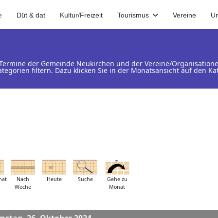
e
Düt & dat
Kultur/Freizeit
Tourismus
Vereine
U
d Termine der Gemeinde Neukirchen und der Vereine/Organisation
ategorien filtern. Dazu klicken Sie in der Monatsansicht auf den 
nat
Nach
Heute
Suche
Gehe zu
Woche
Monat