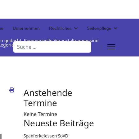
ne
Unternehmen
Rechtliches
Seitenpflege
en gedacht. Kommerzielle Veranstaltungen sind
Suchen
Kategorienamen unterhalb der Termintabelle
Anstehende
Termine
Keine Termine
Neueste Beiträge
Spanferkelessen SoVD