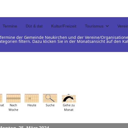
Termine
Düt & dat
Kultur/Freizeit
Tourismus
Verei
d Termine der Gemeinde Neukirchen und der Vereine/Organisation
ategorien filtern. Dazu klicken Sie in der Monatsansicht auf den 
nat
Nach
Heute
Suche
Gehe zu
Woche
Monat