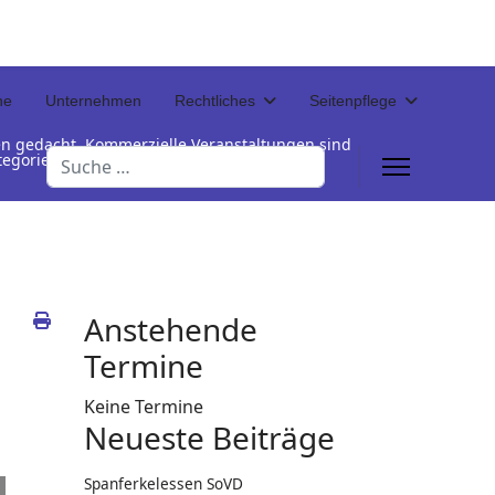
ne
Unternehmen
Rechtliches
Seitenpflege
en gedacht. Kommerzielle Veranstaltungen sind
Suchen
Kategorienamen unterhalb der Termintabelle
Anstehende
Termine
Keine Termine
Neueste Beiträge
Spanferkelessen SoVD