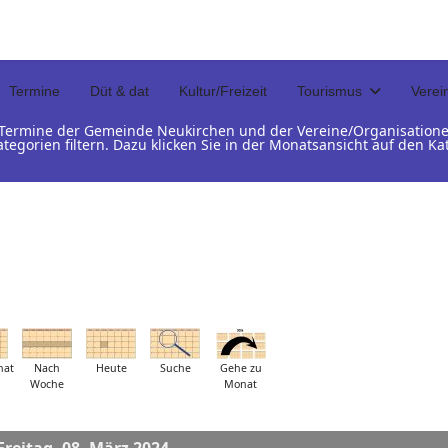
Termine
Düt & dat
Kultur/Freizeit
Tourismus
Verei
d Termine der Gemeinde Neukirchen und der Vereine/Organisation
ategorien filtern. Dazu klicken Sie in der Monatsansicht auf den 
nat
Nach
Heute
Suche
Gehe zu
Woche
Monat