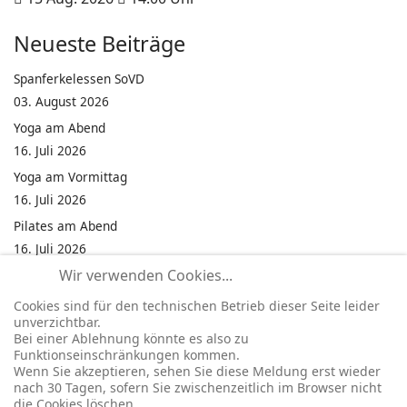
Neueste Beiträge
Spanferkelessen SoVD
03. August 2026
Yoga am Abend
16. Juli 2026
Yoga am Vormittag
16. Juli 2026
Pilates am Abend
16. Juli 2026
Wir verwenden Cookies...
Jumping Fitness Intervall
16. Juli 2026
Cookies sind für den technischen Betrieb dieser Seite leider
unverzichtbar.
Jumping Fitness Erwachsene
Bei einer Ablehnung könnte es also zu
16. Juli 2026
Funktionseinschränkungen kommen.
Wenn Sie akzeptieren, sehen Sie diese Meldung erst wieder
Kinderfest in Neukirchen
nach 30 Tagen, sofern Sie zwischenzeitlich im Browser nicht
16. Juli 2026
die Cookies löschen.