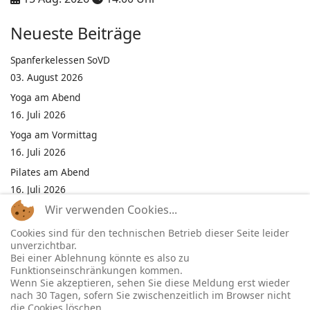
Neueste Beiträge
Spanferkelessen SoVD
03. August 2026
Yoga am Abend
16. Juli 2026
Yoga am Vormittag
16. Juli 2026
Pilates am Abend
16. Juli 2026
Wir verwenden Cookies...
Jumping Fitness Intervall
16. Juli 2026
Cookies sind für den technischen Betrieb dieser Seite leider
unverzichtbar.
Jumping Fitness Erwachsene
Bei einer Ablehnung könnte es also zu
16. Juli 2026
Funktionseinschränkungen kommen.
Wenn Sie akzeptieren, sehen Sie diese Meldung erst wieder
Kinderfest in Neukirchen
nach 30 Tagen, sofern Sie zwischenzeitlich im Browser nicht
16. Juli 2026
die Cookies löschen.