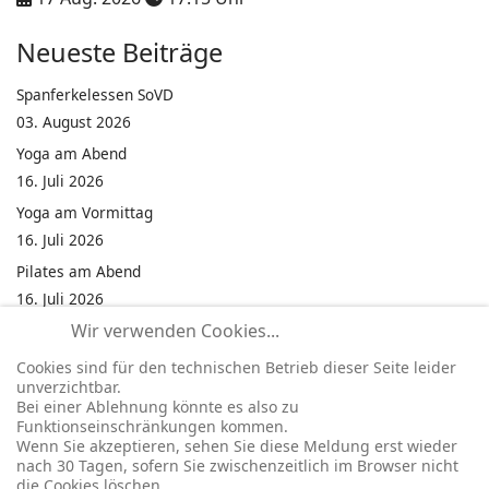
Neueste Beiträge
Spanferkelessen SoVD
03. August 2026
Yoga am Abend
16. Juli 2026
Yoga am Vormittag
16. Juli 2026
Pilates am Abend
16. Juli 2026
Wir verwenden Cookies...
Jumping Fitness Intervall
16. Juli 2026
Cookies sind für den technischen Betrieb dieser Seite leider
unverzichtbar.
Jumping Fitness Erwachsene
Bei einer Ablehnung könnte es also zu
16. Juli 2026
Funktionseinschränkungen kommen.
Wenn Sie akzeptieren, sehen Sie diese Meldung erst wieder
Kinderfest in Neukirchen
nach 30 Tagen, sofern Sie zwischenzeitlich im Browser nicht
16. Juli 2026
die Cookies löschen.