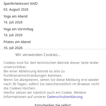
Spanferkelessen SoVD
03. August 2026
Yoga am Abend
16. Juli 2026
Yoga am Vormittag
16. Juli 2026
Pilates am Abend
16. Juli 2026
Wir verwenden Cookies...
Jumping Fitness Intervall
16. Juli 2026
Cookies sind für den technischen Betrieb dieser Seite leider
unverzichtbar.
Jumping Fitness Erwachsene
Bei einer Ablehnung könnte es also zu
16. Juli 2026
Funktionseinschränkungen kommen.
Wenn Sie akzeptieren, sehen Sie diese Meldung erst wieder
Kinderfest in Neukirchen
nach 30 Tagen, sofern Sie zwischenzeitlich im Browser nicht
16. Juli 2026
die Cookies löschen.
Hierfür setzen wir nämlich auch ein Cookie. Weitere
Informationen auf unserer
Datenschutzerklärung
.
Entscheiden Sie selbst: