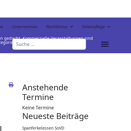
ne
Unternehmen
Rechtliches
Seitenpflege
en gedacht. Kommerzielle Veranstaltungen sind
Suchen
Kategorienamen unterhalb der Termintabelle
Anstehende
Termine
Keine Termine
Neueste Beiträge
Spanferkelessen SoVD