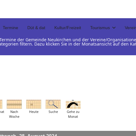
Termine
Düt & dat
Kultur/Freizeit
Tourismus
Verei
d Termine der Gemeinde Neukirchen und der Vereine/Organisation
ategorien filtern. Dazu klicken Sie in der Monatsansicht auf den 
nat
Nach
Heute
Suche
Gehe zu
Woche
Monat