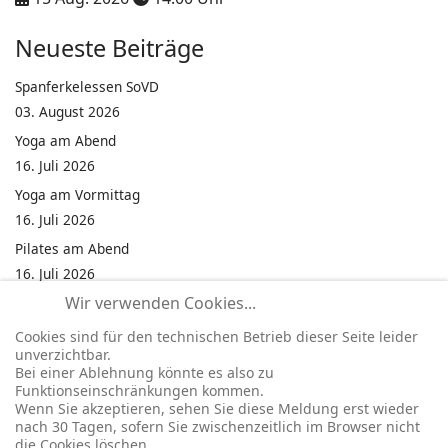
Neueste Beiträge
Spanferkelessen SoVD
03. August 2026
Yoga am Abend
16. Juli 2026
Yoga am Vormittag
16. Juli 2026
Pilates am Abend
16. Juli 2026
Wir verwenden Cookies...
Jumping Fitness Intervall
16. Juli 2026
Cookies sind für den technischen Betrieb dieser Seite leider
unverzichtbar.
Jumping Fitness Erwachsene
Bei einer Ablehnung könnte es also zu
16. Juli 2026
Funktionseinschränkungen kommen.
Wenn Sie akzeptieren, sehen Sie diese Meldung erst wieder
Kinderfest in Neukirchen
nach 30 Tagen, sofern Sie zwischenzeitlich im Browser nicht
16. Juli 2026
die Cookies löschen.