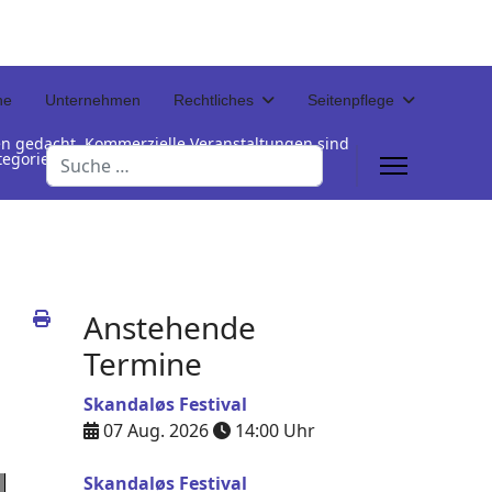
ne
Unternehmen
Rechtliches
Seitenpflege
en gedacht. Kommerzielle Veranstaltungen sind
Suchen
Kategorienamen unterhalb der Termintabelle
Anstehende
Termine
Skandaløs Festival
07 Aug. 2026
14:00
Uhr
Skandaløs Festival