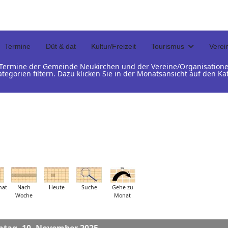
Termine
Düt & dat
Kultur/Freizeit
Tourismus
Verei
d Termine der Gemeinde Neukirchen und der Vereine/Organisation
ategorien filtern. Dazu klicken Sie in der Monatsansicht auf den 
nat
Nach
Heute
Suche
Gehe zu
Woche
Monat