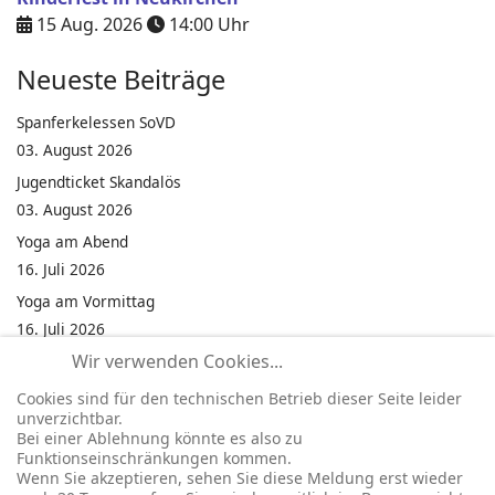
15 Aug. 2026
14:00
Uhr
Neueste Beiträge
Spanferkelessen SoVD
03. August 2026
Jugendticket Skandalös
03. August 2026
Yoga am Abend
16. Juli 2026
Yoga am Vormittag
16. Juli 2026
Wir verwenden Cookies...
Pilates am Abend
16. Juli 2026
Cookies sind für den technischen Betrieb dieser Seite leider
unverzichtbar.
Jumping Fitness Intervall
Bei einer Ablehnung könnte es also zu
16. Juli 2026
Funktionseinschränkungen kommen.
Wenn Sie akzeptieren, sehen Sie diese Meldung erst wieder
Jumping Fitness Erwachsene