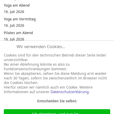
Yoga am Abend
16. Juli 2026
Yoga am Vormittag
16. Juli 2026
Pilates am Abend
16. Juli 2026
Wir verwenden Cookies...
Jumping Fitness Intervall
16. Juli 2026
Cookies sind für den technischen Betrieb dieser Seite leider
unverzichtbar.
Jumping Fitness Erwachsene
Bei einer Ablehnung könnte es also zu
16. Juli 2026
Funktionseinschränkungen kommen.
Wenn Sie akzeptieren, sehen Sie diese Meldung erst wieder
Kinderfest in Neukirchen
nach 30 Tagen, sofern Sie zwischenzeitlich im Browser nicht
16. Juli 2026
die Cookies löschen.
Hierfür setzen wir nämlich auch ein Cookie. Weitere
Informationen auf unserer
Datenschutzerklärung
.
Entscheiden Sie selbst:
Ich akzeptiere, und nun los...