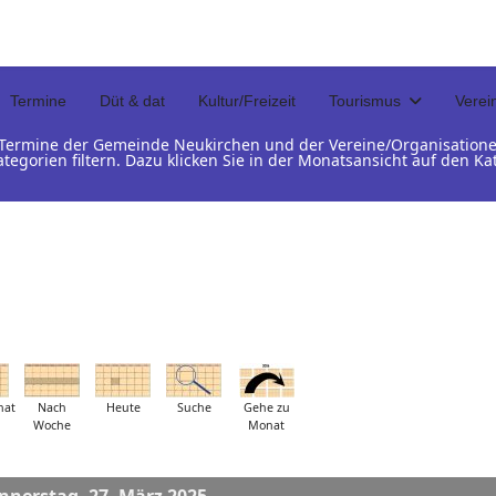
Termine
Düt & dat
Kultur/Freizeit
Tourismus
Verei
d Termine der Gemeinde Neukirchen und der Vereine/Organisation
ategorien filtern. Dazu klicken Sie in der Monatsansicht auf den 
nat
Nach
Heute
Suche
Gehe zu
Woche
Monat