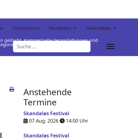
ne
Unternehmen
Rechtliches
Seitenpflege
en gedacht. Kommerzielle Veranstaltungen sind
Suchen
Kategorienamen unterhalb der Termintabelle
Anstehende
Termine
Skandaløs Festival
07 Aug. 2026
14:00
Uhr
Skandaløs Festival