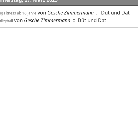
nnerstag, 27. März 2025
von
Gesche Zimmermann
:: Düt und Dat
g Fitness ab 16 Jahre
von
Gesche Zimmermann
:: Düt und Dat
lleyball