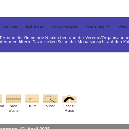
Termine
Düt & dat
Kultur/Freizeit
Tourismus
Verei
d Termine der Gemeinde Neukirchen und der Vereine/Organisation
ategorien filtern. Dazu klicken Sie in der Monatsansicht auf den 
nat
Nach
Heute
Suche
Gehe zu
Woche
Monat