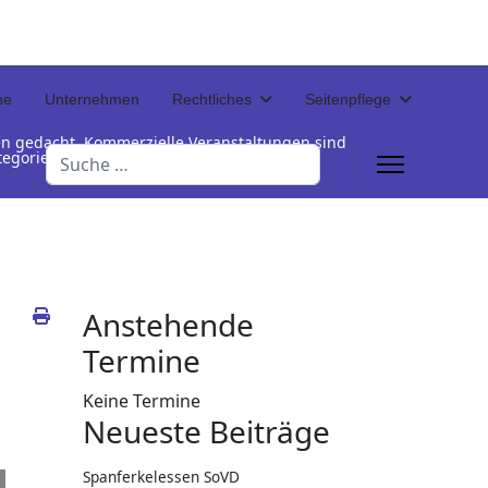
ne
Unternehmen
Rechtliches
Seitenpflege
en gedacht. Kommerzielle Veranstaltungen sind
Suchen
Kategorienamen unterhalb der Termintabelle
Anstehende
Termine
Keine Termine
Neueste Beiträge
Spanferkelessen SoVD