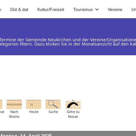
e
Düt & dat
Kultur/Freizeit
Tourismus
Vereine
U
d Termine der Gemeinde Neukirchen und der Vereine/Organisation
ategorien filtern. Dazu klicken Sie in der Monatsansicht auf den 
nat
Nach
Heute
Suche
Gehe zu
Woche
Monat