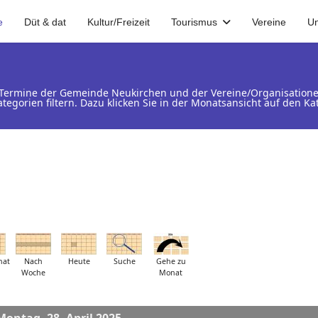
e
Düt & dat
Kultur/Freizeit
Tourismus
Vereine
U
d Termine der Gemeinde Neukirchen und der Vereine/Organisation
ategorien filtern. Dazu klicken Sie in der Monatsansicht auf den 
nat
Nach
Heute
Suche
Gehe zu
Woche
Monat