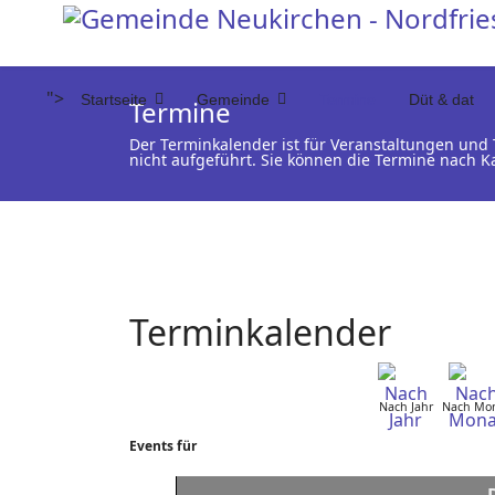
">
Startseite
Gemeinde
Termine
Düt & dat
Termine
Der Terminkalender ist für Veranstaltungen un
nicht aufgeführt. Sie können die Termine nach K
Terminkalender
Nach Jahr
Nach Mo
Events für