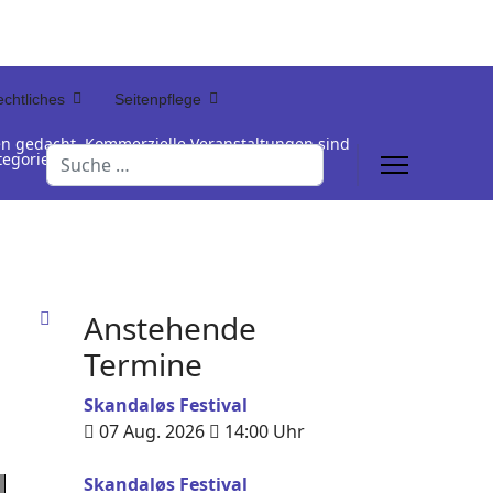
chtliches
Seitenpflege
en gedacht. Kommerzielle Veranstaltungen sind
Suchen
Kategorienamen unterhalb der Termintabelle
Anstehende
Termine
Skandaløs Festival
07 Aug. 2026
14:00
Uhr
Skandaløs Festival