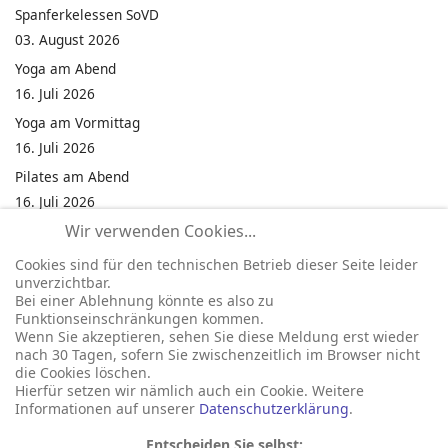
Spanferkelessen SoVD
03. August 2026
Yoga am Abend
16. Juli 2026
Yoga am Vormittag
16. Juli 2026
Pilates am Abend
16. Juli 2026
Wir verwenden Cookies...
Jumping Fitness Intervall
16. Juli 2026
Cookies sind für den technischen Betrieb dieser Seite leider
unverzichtbar.
Jumping Fitness Erwachsene
Bei einer Ablehnung könnte es also zu
16. Juli 2026
Funktionseinschränkungen kommen.
Wenn Sie akzeptieren, sehen Sie diese Meldung erst wieder
Kinderfest in Neukirchen
nach 30 Tagen, sofern Sie zwischenzeitlich im Browser nicht
16. Juli 2026
die Cookies löschen.
Hierfür setzen wir nämlich auch ein Cookie. Weitere
Informationen auf unserer
Datenschutzerklärung
.
Entscheiden Sie selbst: