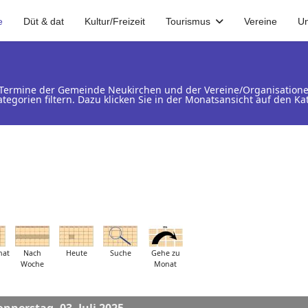
e
Düt & dat
Kultur/Freizeit
Tourismus
Vereine
U
d Termine der Gemeinde Neukirchen und der Vereine/Organisation
ategorien filtern. Dazu klicken Sie in der Monatsansicht auf den 
nat
Nach
Heute
Suche
Gehe zu
Woche
Monat