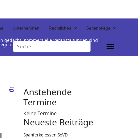
ne
Unternehmen
Rechtliches
Seitenpflege
en gedacht. Kommerzielle Veranstaltungen sind
Suchen
Kategorienamen unterhalb der Termintabelle
Anstehende
Termine
Keine Termine
Neueste Beiträge
Spanferkelessen SoVD