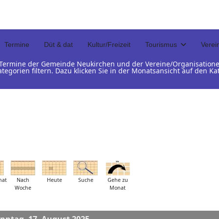
Termine
Düt & dat
Kultur/Freizeit
Tourismus
Verei
d Termine der Gemeinde Neukirchen und der Vereine/Organisation
ategorien filtern. Dazu klicken Sie in der Monatsansicht auf den 
nat
Nach
Heute
Suche
Gehe zu
Woche
Monat