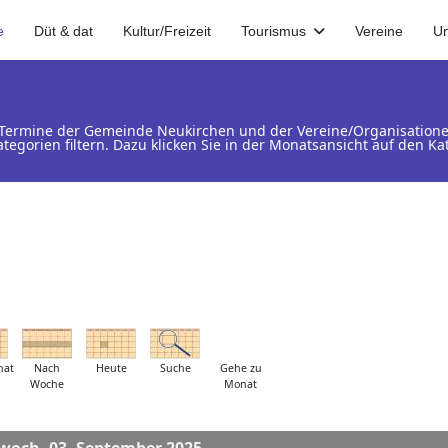
e
Düt & dat
Kultur/Freizeit
Tourismus
Vereine
U
d Termine der Gemeinde Neukirchen und der Vereine/Organisation
ategorien filtern. Dazu klicken Sie in der Monatsansicht auf den 
nat
Nach
Heute
Suche
Gehe zu
Woche
Monat