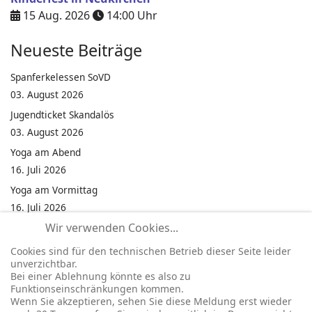
15 Aug. 2026
14:00
Uhr
Neueste Beiträge
Spanferkelessen SoVD
03. August 2026
Jugendticket Skandalös
03. August 2026
Yoga am Abend
16. Juli 2026
Yoga am Vormittag
16. Juli 2026
Wir verwenden Cookies...
Pilates am Abend
16. Juli 2026
Cookies sind für den technischen Betrieb dieser Seite leider
unverzichtbar.
Jumping Fitness Intervall
Bei einer Ablehnung könnte es also zu
16. Juli 2026
Funktionseinschränkungen kommen.
Wenn Sie akzeptieren, sehen Sie diese Meldung erst wieder
Jumping Fitness Erwachsene