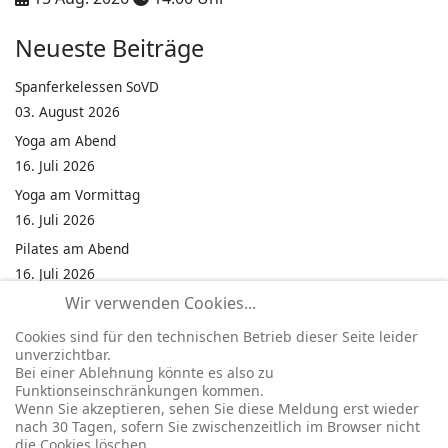
Neueste Beiträge
Spanferkelessen SoVD
03. August 2026
Yoga am Abend
16. Juli 2026
Yoga am Vormittag
16. Juli 2026
Pilates am Abend
16. Juli 2026
Wir verwenden Cookies...
Jumping Fitness Intervall
16. Juli 2026
Cookies sind für den technischen Betrieb dieser Seite leider
unverzichtbar.
Jumping Fitness Erwachsene
Bei einer Ablehnung könnte es also zu
16. Juli 2026
Funktionseinschränkungen kommen.
Wenn Sie akzeptieren, sehen Sie diese Meldung erst wieder
Kinderfest in Neukirchen
nach 30 Tagen, sofern Sie zwischenzeitlich im Browser nicht
16. Juli 2026
die Cookies löschen.