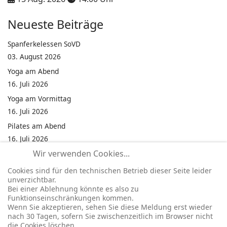
Neueste Beiträge
Spanferkelessen SoVD
03. August 2026
Yoga am Abend
16. Juli 2026
Yoga am Vormittag
16. Juli 2026
Pilates am Abend
16. Juli 2026
Wir verwenden Cookies...
Jumping Fitness Intervall
16. Juli 2026
Cookies sind für den technischen Betrieb dieser Seite leider
unverzichtbar.
Jumping Fitness Erwachsene
Bei einer Ablehnung könnte es also zu
16. Juli 2026
Funktionseinschränkungen kommen.
Wenn Sie akzeptieren, sehen Sie diese Meldung erst wieder
Kinderfest in Neukirchen
nach 30 Tagen, sofern Sie zwischenzeitlich im Browser nicht
16. Juli 2026
die Cookies löschen.