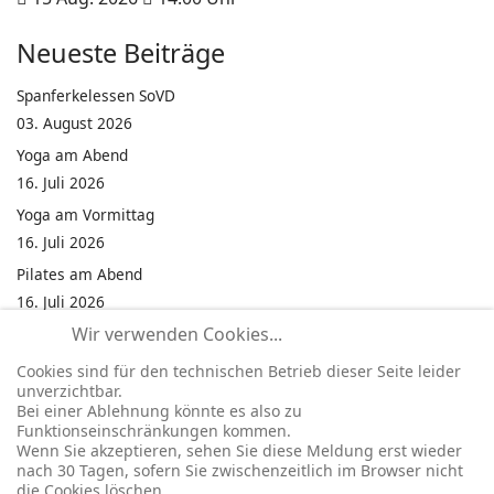
Neueste Beiträge
Spanferkelessen SoVD
03. August 2026
Yoga am Abend
16. Juli 2026
Yoga am Vormittag
16. Juli 2026
Pilates am Abend
16. Juli 2026
Wir verwenden Cookies...
Jumping Fitness Intervall
16. Juli 2026
Cookies sind für den technischen Betrieb dieser Seite leider
unverzichtbar.
Jumping Fitness Erwachsene
Bei einer Ablehnung könnte es also zu
16. Juli 2026
Funktionseinschränkungen kommen.
Wenn Sie akzeptieren, sehen Sie diese Meldung erst wieder
Kinderfest in Neukirchen
nach 30 Tagen, sofern Sie zwischenzeitlich im Browser nicht
16. Juli 2026
die Cookies löschen.