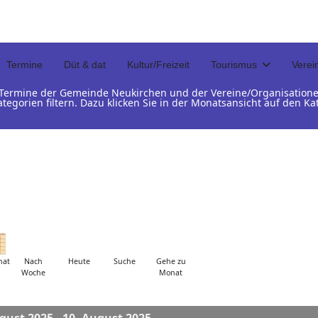
Termine
Düt & dat
Kultur/Freizeit
Tourismus
Verei
d Termine der Gemeinde Neukirchen und der Vereine/Organisation
ategorien filtern. Dazu klicken Sie in der Monatsansicht auf den 
nat
Nach
Heute
Suche
Gehe zu
Woche
Monat