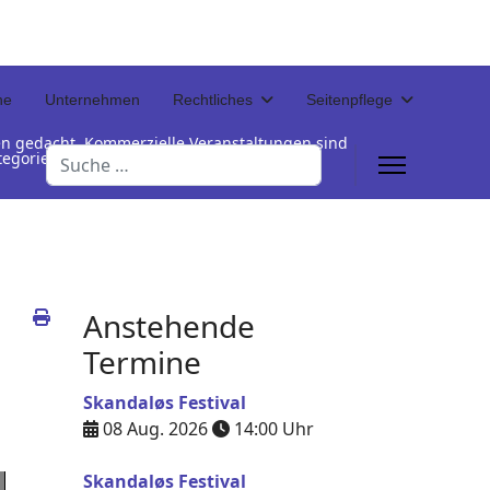
ne
Unternehmen
Rechtliches
Seitenpflege
en gedacht. Kommerzielle Veranstaltungen sind
Suchen
Kategorienamen unterhalb der Termintabelle
Anstehende
Termine
Skandaløs Festival
08 Aug. 2026
14:00
Uhr
Skandaløs Festival