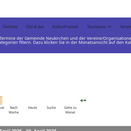
Termine
Düt & dat
Kultur/Freizeit
Tourismus
Verei
d Termine der Gemeinde Neukirchen und der Vereine/Organisation
ategorien filtern. Dazu klicken Sie in der Monatsansicht auf den 
nat
Nach
Heute
Suche
Gehe zu
Woche
Monat