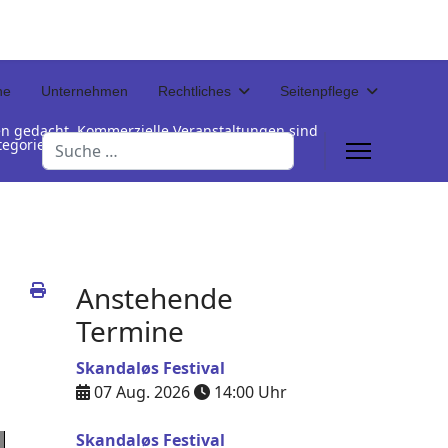
ne
Unternehmen
Rechtliches
Seitenpflege
en gedacht. Kommerzielle Veranstaltungen sind
Suchen
Kategorienamen unterhalb der Termintabelle
Anstehende
Termine
Skandaløs Festival
07 Aug. 2026
14:00
Uhr
Skandaløs Festival