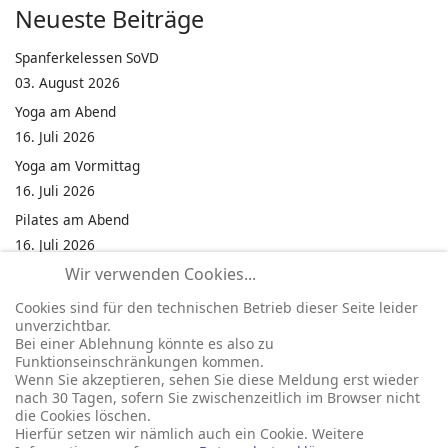
Neueste Beiträge
Spanferkelessen SoVD
03. August 2026
Yoga am Abend
16. Juli 2026
Yoga am Vormittag
16. Juli 2026
Pilates am Abend
16. Juli 2026
Wir verwenden Cookies...
Jumping Fitness Intervall
16. Juli 2026
Cookies sind für den technischen Betrieb dieser Seite leider
unverzichtbar.
Jumping Fitness Erwachsene
Bei einer Ablehnung könnte es also zu
16. Juli 2026
Funktionseinschränkungen kommen.
Wenn Sie akzeptieren, sehen Sie diese Meldung erst wieder
Kinderfest in Neukirchen
nach 30 Tagen, sofern Sie zwischenzeitlich im Browser nicht
16. Juli 2026
die Cookies löschen.
Hierfür setzen wir nämlich auch ein Cookie. Weitere