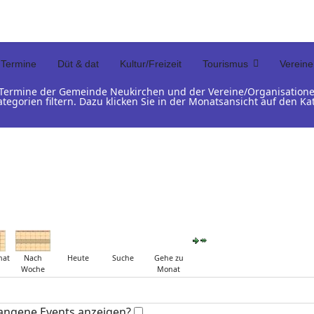
Termine
Düt & dat
Kultur/Freizeit
Tourismus
Vereine
d Termine der Gemeinde Neukirchen und der Vereine/Organisation
ategorien filtern. Dazu klicken Sie in der Monatsansicht auf den 
nat
Nach
Heute
Suche
Gehe zu
Woche
Monat
angene Events anzeigen?