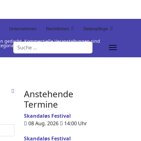
Unternehmen
Rechtliches
Seitenpflege
en gedacht. Kommerzielle Veranstaltungen sind
Suchen
Kategorienamen unterhalb der Termintabelle
Anstehende
Termine
Skandaløs Festival
08 Aug. 2026
14:00
Uhr
Skandaløs Festival