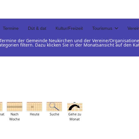
Termine
Düt & dat
Kultur/Freizeit
Tourismus
Verei
d Termine der Gemeinde Neukirchen und der Vereine/Organisation
ategorien filtern. Dazu klicken Sie in der Monatsansicht auf den 
nat
Nach
Heute
Suche
Gehe zu
Woche
Monat