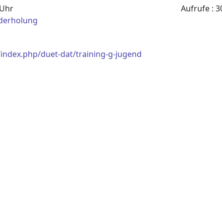
 Uhr
Aufrufe
: 3
derholung
index.php/duet-dat/training-g-jugend