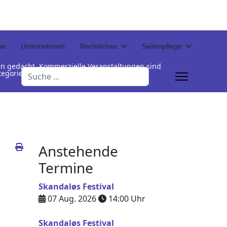
ne
Unternehmen
Rechtliches
Seitenpflege
en gedacht. Kommerzielle Veranstaltungen sind
Suchen
Kategorienamen unterhalb der Termintabelle
Anstehende
Termine
Skandaløs Festival
07 Aug. 2026
14:00
Uhr
Skandaløs Festival