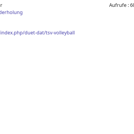
hr
Aufrufe
: 6
derholung
ndex.php/duet-dat/tsv-volleyball