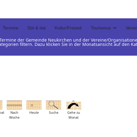
Termine
Düt & dat
Kultur/Freizeit
Tourismus
Verei
d Termine der Gemeinde Neukirchen und der Vereine/Organisation
ategorien filtern. Dazu klicken Sie in der Monatsansicht auf den 
nat
Nach
Heute
Suche
Gehe zu
Woche
Monat