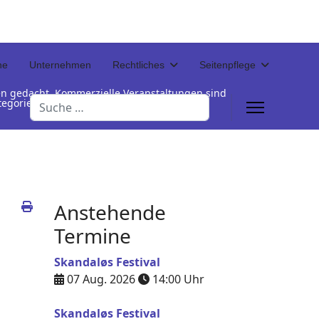
ne
Unternehmen
Rechtliches
Seitenpflege
en gedacht. Kommerzielle Veranstaltungen sind
Suchen
Kategorienamen unterhalb der Termintabelle
Anstehende
Termine
Skandaløs Festival
07 Aug. 2026
14:00
Uhr
Skandaløs Festival