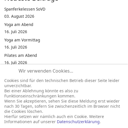
Spanferkelessen SoVD
03. August 2026
Yoga am Abend
16. Juli 2026
Yoga am Vormittag
16. Juli 2026
Pilates am Abend
16. Juli 2026
Wir verwenden Cookies...
Jumping Fitness Intervall
16. Juli 2026
Cookies sind für den technischen Betrieb dieser Seite leider
unverzichtbar.
Jumping Fitness Erwachsene
Bei einer Ablehnung könnte es also zu
16. Juli 2026
Funktionseinschränkungen kommen.
Wenn Sie akzeptieren, sehen Sie diese Meldung erst wieder
Kinderfest in Neukirchen
nach 30 Tagen, sofern Sie zwischenzeitlich im Browser nicht
16. Juli 2026
die Cookies löschen.
Hierfür setzen wir nämlich auch ein Cookie. Weitere
Informationen auf unserer
Datenschutzerklärung
.