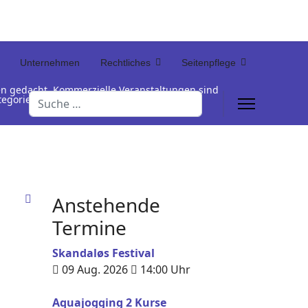
Unternehmen
Rechtliches
Seitenpflege
en gedacht. Kommerzielle Veranstaltungen sind
Suchen
Kategorienamen unterhalb der Termintabelle
Anstehende
Termine
Skandaløs Festival
09 Aug. 2026
14:00
Uhr
Aquajogging 2 Kurse