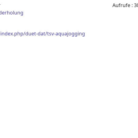
r
Aufrufe
: 3
derholung
/index.php/duet-dat/tsv-aquajogging