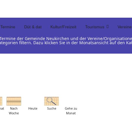
Termine
Düt & dat
Kultur/Freizeit
Tourismus
Vereine
d Termine der Gemeinde Neukirchen und der Vereine/Organisation
ategorien filtern. Dazu klicken Sie in der Monatsansicht auf den 
nat
Nach
Heute
Suche
Gehe zu
Woche
Monat