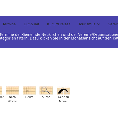
Termine
Düt & dat
Kultur/Freizeit
Tourismus
Verei
d Termine der Gemeinde Neukirchen und der Vereine/Organisation
ategorien filtern. Dazu klicken Sie in der Monatsansicht auf den 
nat
Nach
Heute
Suche
Gehe zu
Woche
Monat