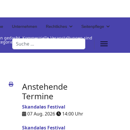
ne
Unternehmen
Rechtliches
Seitenpflege
en gedacht. Kommerzielle Veranstaltungen sind
Suchen
Kategorienamen unterhalb der Termintabelle
Anstehende
Termine
Skandaløs Festival
07 Aug. 2026
14:00
Uhr
Skandaløs Festival