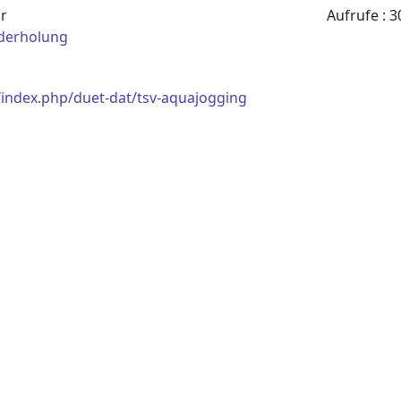
hr
Aufrufe
: 3
derholung
/index.php/duet-dat/tsv-aquajogging