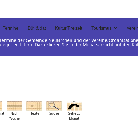
Termine
Düt & dat
Kultur/Freizeit
Tourismus
Verei
d Termine der Gemeinde Neukirchen und der Vereine/Organisation
ategorien filtern. Dazu klicken Sie in der Monatsansicht auf den 
nat
Nach
Heute
Suche
Gehe zu
Woche
Monat