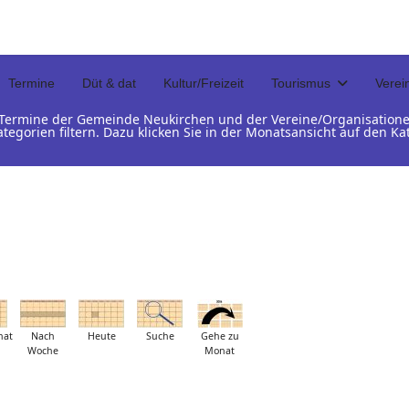
Termine
Düt & dat
Kultur/Freizeit
Tourismus
Verei
d Termine der Gemeinde Neukirchen und der Vereine/Organisation
ategorien filtern. Dazu klicken Sie in der Monatsansicht auf den 
nat
Nach
Heute
Suche
Gehe zu
Woche
Monat