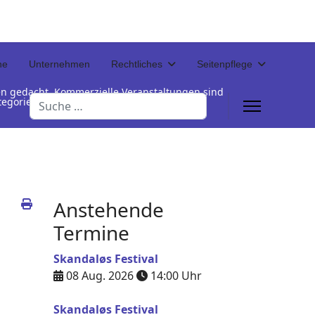
ne
Unternehmen
Rechtliches
Seitenpflege
en gedacht. Kommerzielle Veranstaltungen sind
Suchen
Kategorienamen unterhalb der Termintabelle
Anstehende
Termine
Skandaløs Festival
08 Aug. 2026
14:00
Uhr
Skandaløs Festival