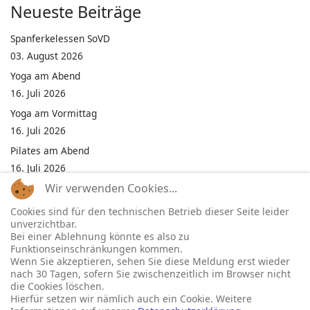
Neueste Beiträge
Spanferkelessen SoVD
03. August 2026
Yoga am Abend
16. Juli 2026
Yoga am Vormittag
16. Juli 2026
Pilates am Abend
16. Juli 2026
Wir verwenden Cookies...
Jumping Fitness Intervall
16. Juli 2026
Cookies sind für den technischen Betrieb dieser Seite leider
unverzichtbar.
Jumping Fitness Erwachsene
Bei einer Ablehnung könnte es also zu
16. Juli 2026
Funktionseinschränkungen kommen.
Wenn Sie akzeptieren, sehen Sie diese Meldung erst wieder
Kinderfest in Neukirchen
nach 30 Tagen, sofern Sie zwischenzeitlich im Browser nicht
16. Juli 2026
die Cookies löschen.
Hierfür setzen wir nämlich auch ein Cookie. Weitere