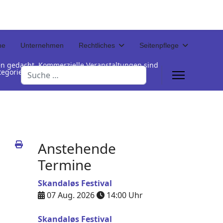
ne
Unternehmen
Rechtliches
Seitenpflege
en gedacht. Kommerzielle Veranstaltungen sind
Suchen
Kategorienamen unterhalb der Termintabelle
Anstehende
Termine
Skandaløs Festival
07 Aug. 2026
14:00
Uhr
Skandaløs Festival