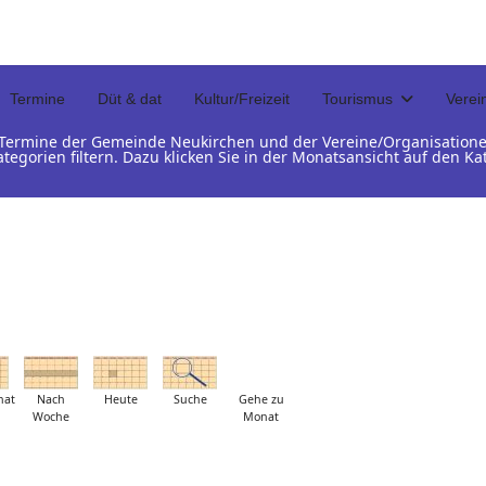
Termine
Düt & dat
Kultur/Freizeit
Tourismus
Verei
d Termine der Gemeinde Neukirchen und der Vereine/Organisation
ategorien filtern. Dazu klicken Sie in der Monatsansicht auf den 
nat
Nach
Heute
Suche
Gehe zu
Woche
Monat