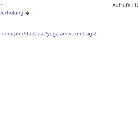
hr
Aufrufe
: 1
derholung
/index.php/duet-dat/yoga-am-vormittag-2