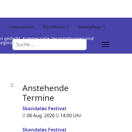
Unternehmen
Rechtliches
Seitenpflege
en gedacht. Kommerzielle Veranstaltungen sind
Suchen
Kategorienamen unterhalb der Termintabelle
Anstehende
Termine
Skandaløs Festival
08 Aug. 2026
14:00
Uhr
Skandaløs Festival