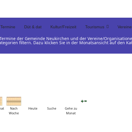
Termine
Düt & dat
Kultur/Freizeit
Tourismus
Vereine
d Termine der Gemeinde Neukirchen und der Vereine/Organisation
ategorien filtern. Dazu klicken Sie in der Monatsansicht auf den 
nat
Nach
Heute
Suche
Gehe zu
Woche
Monat