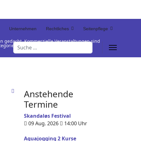
Unternehmen
Rechtliches
Seitenpflege
en gedacht. Kommerzielle Veranstaltungen sind
Suchen
Kategorienamen unterhalb der Termintabelle
Anstehende
Termine
Skandaløs Festival
09 Aug. 2026
14:00
Uhr
Aquajogging 2 Kurse