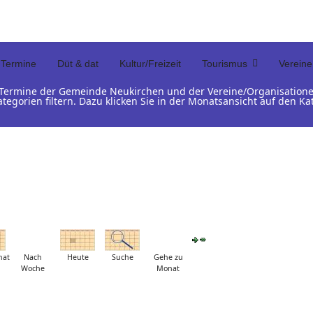
Termine
Düt & dat
Kultur/Freizeit
Tourismus
Vereine
d Termine der Gemeinde Neukirchen und der Vereine/Organisation
ategorien filtern. Dazu klicken Sie in der Monatsansicht auf den 
nat
Nach
Heute
Suche
Gehe zu
Woche
Monat