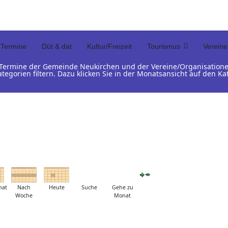
Termine
Düt & dat
Kultur/Freizeit
Tourismus
Vereine
d Termine der Gemeinde Neukirchen und der Vereine/Organisation
ategorien filtern. Dazu klicken Sie in der Monatsansicht auf den 
nat
Nach
Heute
Suche
Gehe zu
Woche
Monat