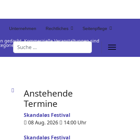
Unternehmen
Rechtliches
Seitenpflege
en gedacht. Kommerzielle Veranstaltungen sind
Suchen
Kategorienamen unterhalb der Termintabelle
Anstehende
Termine
Skandaløs Festival
08 Aug. 2026
14:00
Uhr
Skandaløs Festival