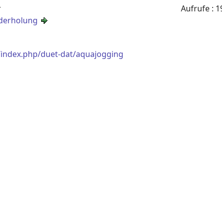
r
Aufrufe
: 1
derholung
/index.php/duet-dat/aquajogging