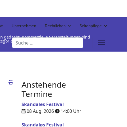
ne
Unternehmen
Rechtliches
Seitenpflege
en gedacht. Kommerzielle Veranstaltungen sind
Suchen
Kategorienamen unterhalb der Termintabelle
Anstehende
Termine
Skandaløs Festival
08 Aug. 2026
14:00
Uhr
Skandaløs Festival