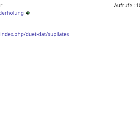
hr
Aufrufe
: 1
derholung
index.php/duet-dat/supilates