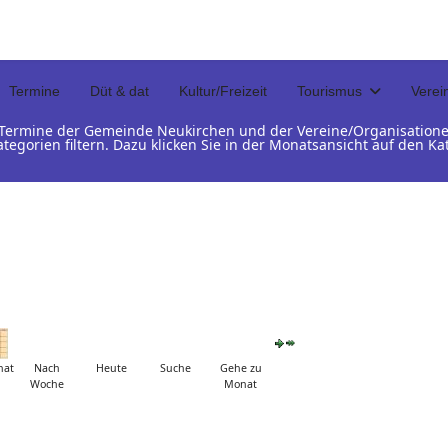
Termine
Düt & dat
Kultur/Freizeit
Tourismus
Verei
d Termine der Gemeinde Neukirchen und der Vereine/Organisation
ategorien filtern. Dazu klicken Sie in der Monatsansicht auf den 
nat
Nach
Heute
Suche
Gehe zu
Woche
Monat